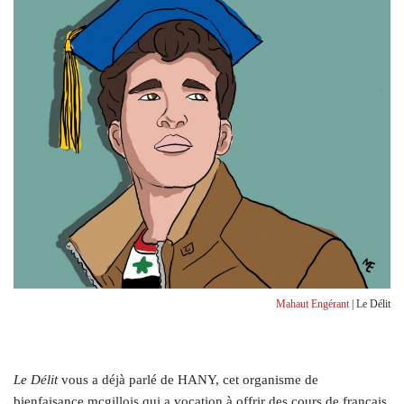
Mahaut Engérant
| Le Délit
L
e Délit
vous a déjà parlé de HANY, cet organisme de
bienfaisance mcgillois qui a vocation à offrir des cours de français