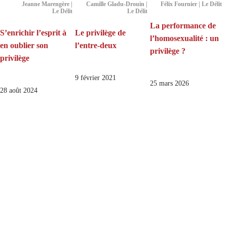
Jeanne Marengère |
Camille Gladu-Drouin |
Félix Fournier | Le Délit
Le Délit
Le Délit
La performance de
S’enrichir l’esprit à
Le privilège de
l’homosexualité : un
en oublier son
l’entre-deux
privilège ?
privilège
9 février 2021
25 mars 2026
28 août 2024