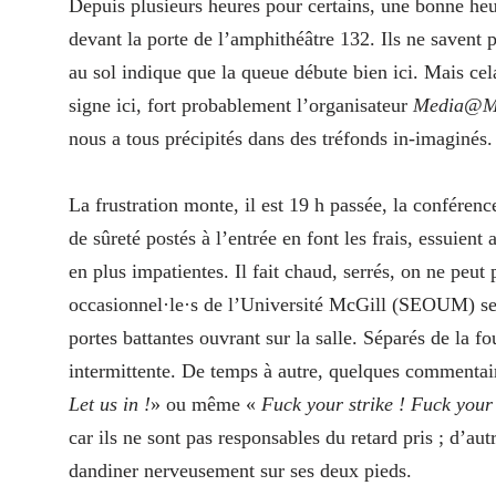
Depuis plusieurs heures pour certains, une bonne heur
devant la porte de l’amphithéâtre 132. Ils ne savent p
au sol indique que la queue débute bien ici. Mais cela
signe ici, fort probablement l’organisateur
Media@M
nous a tous précipités dans des tréfonds in-imaginés.
La frustration monte, il est 19 h passée, la conférenc
de sûreté postés à l’entrée en font les frais, essuient
en plus impatientes. Il fait chaud, serrés, on ne pe
occasionnel·le·s de l’Université McGill (SEOUM) se t
portes battantes ouvrant sur la salle. Séparés de la fo
intermittente. De temps à autre, quelques commentair
Let us in !
» ou même «
Fuck your strike ! Fuck your 
car ils ne sont pas responsables du retard pris ; d’au
dandiner nerveusement sur ses deux pieds.