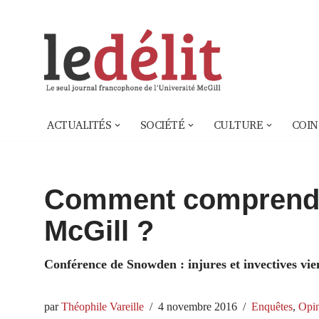
Aller
au
contenu
ACTUALITÉS
SOCIÉTÉ
CULTURE
COIN
Comment comprendre
McGill ?
Conférence de Snowden : injures et invectives vien
par
Théophile Vareille
4 novembre 2016
Enquêtes
,
Opi