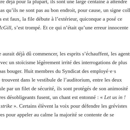
e déjà pour la plupart, ils sont une large centaine à attendre
as qu’ils ne sont pas au bon endroit, pour cause, un signe col
 est faux, la file débute à l’extérieur, quiconque a posé ce
cGill
, s’est trompé. Et ce qui n’était qu’une erreur innocente
e aurait déjà dû commencer, les esprits s’échauffent, les agent
 avec un stoïcisme légèrement irrité des interrogations de plus
ut pas bouger. Huit membres du Syndicat des employé·e·s
rouvent dans le vestibule de l’auditorium, entre les deux
ule par un filet de sécurité, ils sont protégés de son animosité
es désobligeants fusent, un chant est entonné : «
Let us in !
strike
». Certains élèvent la voix pour défendre les grévistes
tres pour appeler au calme la majorité se contente de se