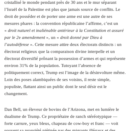
cristallisé le monde pendant près de 30 ans et le mur séparant
l’Israël de la Palestine est plus que jamais source de conflits. Le
droit de posséder et de porter une arme est une autre de ses
mesures phares : la convention républicaine l’affirme, c’est un
«
droit naturel et inaliénable antérieur à la Constitution et assuré
par le 2
e
amendement
», un «
droit donné par Dieu à
l’autodéfense
». Cette mesure attire deux électorats distincts : un
électorat religieux que la comparaison divine interpelle et un
électorat diversifié prônant la possession d’armes et qui représente
environ 31% de la population. Tutoyant l’absence de
politiquement correct, Trump est l’image de la désinvolture même.
Loin des poses alambiquées de ses voisins, il reste simple,
populiste, flattant ainsi un public dont le seul désir est le
changement.
Dan Bell, un éleveur de bovins de l’Arizona, met en lumière le
dualisme de Trump. Ce propriétaire de ranch stéréotypique —
forte carrure, yeux bleus, chapeau de cow-boy et franc — voit
souvent sa propriété piétinée par des migrants illégaux et des