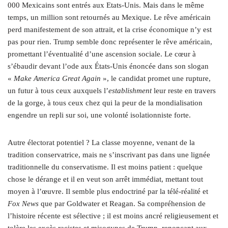
000 Mexicains sont entrés aux Etats-Unis. Mais dans le même
temps, un million sont retournés au Mexique. Le rêve américain
perd manifestement de son attrait, et la crise économique n’y est
pas pour rien. Trump semble donc représenter le rêve américain,
promettant l’éventualité d’une ascension sociale. Le cœur à
s’ébaudir devant l’ode aux États-Unis énoncée dans son slogan
«
Make America Great Again
», le candidat promet une rupture,
un futur à tous ceux auxquels l’
establishment
leur reste en travers
de la gorge, à tous ceux chez qui la peur de la mondialisation
engendre un repli sur soi, une volonté isolationniste forte.
Autre électorat potentiel ? La classe moyenne, venant de la
tradition conservatrice, mais ne s’inscrivant pas dans une lignée
traditionnelle du conservatisme. Il est moins patient : quelque
chose le dérange et il en veut son arrêt immédiat, mettant tout
moyen à l’œuvre. Il semble plus endoctriné par la télé-réalité et
Fox News
que par Goldwater et Reagan. Sa compréhension de
l’histoire récente est sélective ; il est moins ancré religieusement et
tolère les excès racistes et misogynes de Trump, renonçant aux