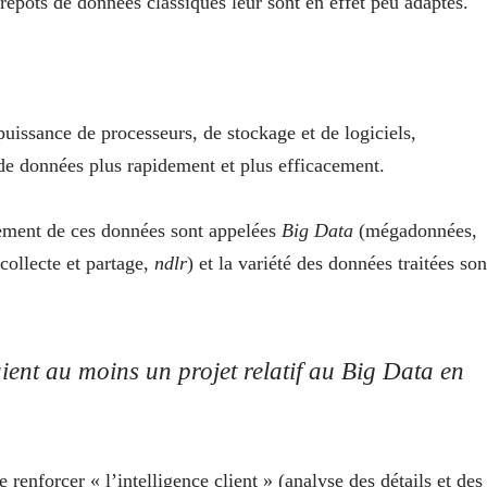
ntrepôts de données classiques leur sont en effet peu adaptés.
uissance de processeurs, de stockage et de logiciels,
de données plus rapidement et plus efficacement.
tement de ces données sont appelées
Big Data
(mégadonnées,
collecte et partage,
ndlr
) et la variété des données traitées son
aient au moins un projet relatif au Big Data en
renforcer « l’intelligence client » (analyse des détails et des