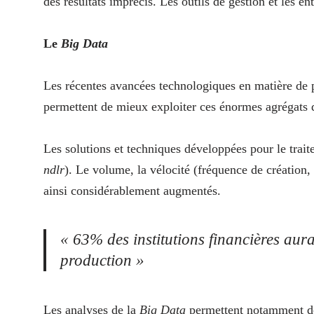
des résultats imprécis. Les outils de gestion et les e
Le
Big Data
Les récentes avancées technologiques en matière de p
permettent de mieux exploiter ces énormes agrégats 
Les solutions et techniques développées pour le trai
ndlr
). Le volume, la vélocité (fréquence de création, 
ainsi considérablement augmentés.
« 63% des institutions financières aur
production »
Les analyses de la
Big Data
permettent notamment de 