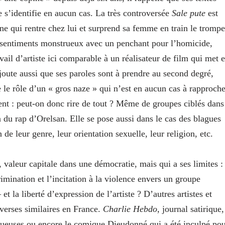
ne s’identifie en aucun cas. La très controversée
Sale pute
est
nne qui rentre chez lui et surprend sa femme en train le trompe
e sentiments monstrueux avec un penchant pour l’homicide,
avail d’artiste ici comparable à un réalisateur de film qui met 
oute aussi que ses paroles sont à prendre au second degré,
ue le rôle d’un « gros naze » qui n’est en aucun cas à rapproche
ent : peut-on donc rire de tout ? Même de groupes ciblés dans
à du rap d’Orelsan. Elle se pose aussi dans le cas des blagues
de leur genre, leur orientation sexuelle, leur religion, etc.
, valeur capitale dans une démocratie, mais qui a ses limites :
crimination et l’incitation à la violence envers un groupe
 la liberté d’expression de l’artiste ? D’autres artistes et
verses similaires en France.
Charlie Hebdo
, journal satirique,
ectueuses ou encore le comique Dieudonné qui a été inculpé po