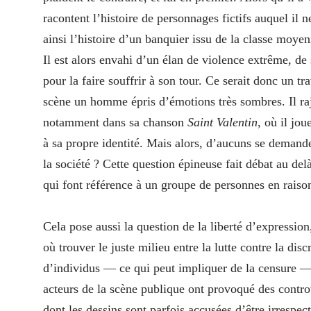
racontent l’histoire de personnages fictifs auquel il 
ainsi l’histoire d’un banquier issu de la classe moye
Il est alors envahi d’un élan de violence extrême, d
pour la faire souffrir à son tour. Ce serait donc un tr
scène un homme épris d’émotions très sombres. Il raj
notamment dans sa chanson
Saint Valentin
, où il jo
à sa propre identité. Mais alors, d’aucuns se demand
la société ? Cette question épineuse fait débat au del
qui font référence à un groupe de personnes en raison 
Cela pose aussi la question de la liberté d’expression
où trouver le juste milieu entre la lutte contre la dis
d’individus — ce qui peut impliquer de la censure — et
acteurs de la scène publique ont provoqué des contro
dont les dessins sont parfois accusées d’être irresp