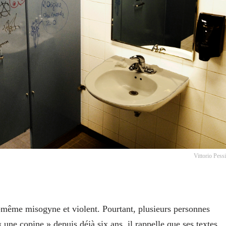
Vittorio Pess
i-même misogyne et violent. Pourtant, plusieurs personnes
 « une copine » depuis déjà six ans, il rappelle que ses textes