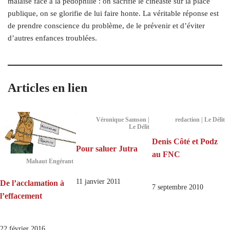
malaise face à la pédophilie : on sacrifie le cinéaste sur la place
publique, on se glorifie de lui faire honte. La véritable réponse est
de prendre conscience du problème, de le prévenir et d’éviter
d’autres enfances
troublées.
Articles en lien
Véronique Samson |
redaction | Le Délit
Le Délit
Denis Côté et Podz
Pour saluer Jutra
au FNC
Mahaut Engérant
11 janvier 2011
De l’acclamation à
7 septembre 2010
l’effacement
22 février 2016