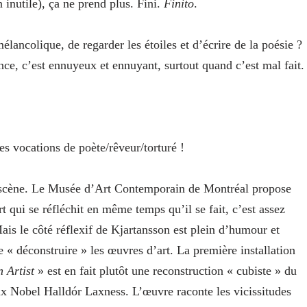
inutile), ça ne prend plus. Fini.
Finito
.
mélancolique, de regarder les étoiles et d’écrire de la poésie ?
nce, c’est ennuyeux et ennuyant, surtout quand c’est mal fait
s vocations de poète/rêveur/torturé !
en scène. Le Musée d’Art Contemporain de Montréal propose
t qui se réfléchit en même temps qu’il se fait, c’est assez
ais le côté réflexif de Kjartansson est plein d’humour et
 « déconstruire » les œuvres d’art. La première installation
 Artist
» est en fait plutôt une reconstruction « cubiste » du
Prix Nobel Halldór Laxness. L’œuvre raconte les vicissitudes