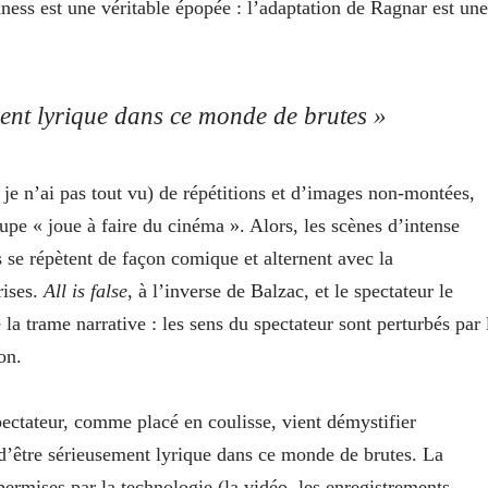
ess est une véritable épopée : l’adaptation de Ragnar est une
ement lyrique dans ce monde de brutes
»
je n’ai pas tout vu) de répétitions et d’images non-montées,
oupe « joue à faire du cinéma ». Alors, les scènes d’intense
es se répètent de façon comique et alternent avec la
rises.
All is false
, à l’inverse de Balzac, et le spectateur le
e la trame narrative : les sens du spectateur sont perturbés par 
son.
pectateur, comme placé en coulisse, vient démystifier
té d’être sérieusement lyrique dans ce monde de brutes. La
 permises par la technologie (la vidéo, les enregistrements