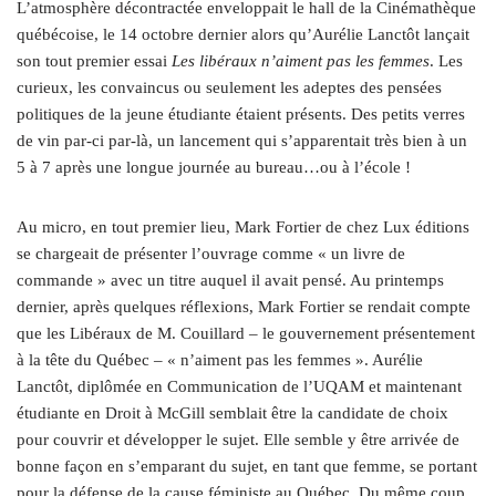
L’atmosphère décontractée enveloppait le hall de la Cinémathèque
québécoise, le 14 octobre dernier alors qu’Aurélie Lanctôt lançait
son tout premier essai
Les libéraux n’aiment pas les femmes
. Les
curieux, les convaincus ou seulement les adeptes des pensées
politiques de la jeune étudiante étaient présents. Des petits verres
de vin par-ci par-là, un lancement qui s’apparentait très bien à un
5 à 7 après une longue journée au bureau…ou à l’école !
Au micro, en tout premier lieu, Mark Fortier de chez Lux éditions
se chargeait de présenter l’ouvrage comme « un livre de
commande » avec un titre auquel il avait pensé. Au printemps
dernier, après quelques réflexions, Mark Fortier se rendait compte
que les Libéraux de M. Couillard
–
le gouvernement présentement
à la tête du Québec
–
« n’aiment pas les femmes ». Aurélie
Lanctôt, diplômée en Communication de l’UQAM et maintenant
étudiante en Droit à McGill semblait être la candidate de choix
pour couvrir et développer le sujet. Elle semble y être arrivée de
bonne façon en s’emparant du sujet, en tant que femme, se portant
pour la défense de la cause féministe au Québec. Du même coup,