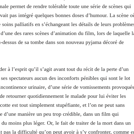
nale permet de rendre tolérable toute une série de scènes qui
 avait pas intégré quelques bonnes doses d’humour. La scène o
de soins palliatifs en s’échangeant les détails de leurs problème
d’une des rares scènes d’animation du film, lors de laquelle l
 au-dessus de sa tombe dans son nouveau pyjama décoré de
r à l’esprit qu’il s’agit avant tout du récit de la perte d’un
 ses spectateurs aucun des inconforts pénibles qui sont le lot
e incontinence urinaire, d’une série de vomissements provoqué
 de retourner quotidiennement le malade pour lui éviter les
Sicotte est tout simplement stupéfiante, et l’on ne peut sans
ce d’une manière un peu trop crédible, dans un film qui
u du moins plus léger. Or, le fait de traiter de la mort dans un
 pas la difficulté qu’on peut avoir à s’y confronter, comme e