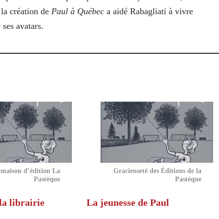
 la création de
Paul à Québec
a aidé Rabagliati à vivre
 ses avatars.
 maison d’édition La
Gracieuseté des Éditions de la
Pastèque
Pastèque
la librairie
La jeunesse de Paul