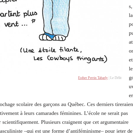
s,
la
p
p
at
o
et
le
g
Esther Perrin Tabarly
| Le Délit
u
e
ochage scolaire des garçons au Québec. Ces derniers tireraien
tivement à leurs camarades féminines. L’école ne serait pas
r scientifiquement. Plusieurs craignent que cet argumentaire
asculiniste –qui est une forme d’antiféminisme– pour jeter de