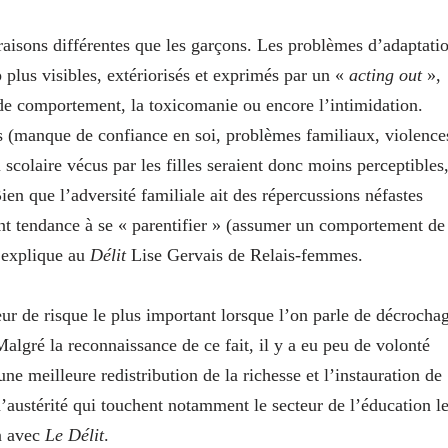
 raisons différentes que les garçons. Les problèmes d’adaptati
 plus visibles, extériorisés et exprimés par un «
acting out
»,
s de comportement, la toxicomanie ou encore l’intimidation.
crets (manque de confiance en soi, problèmes familiaux, violence
scolaire vécus par les filles seraient donc moins perceptibles
Bien que l’adversité familiale ait des répercussions néfastes
 ont tendance à se « parentifier » (assumer un comportement de
, explique au
Délit
Lise Gervais de Relais-femmes.
cteur de risque le plus important lorsque l’on parle de décrocha
 Malgré la reconnaissance de ce fait, il y a eu peu de volonté
ne meilleure redistribution de la richesse et l’instauration de
’austérité qui touchent notamment le secteur de l’éducation l
n avec
Le Délit
.