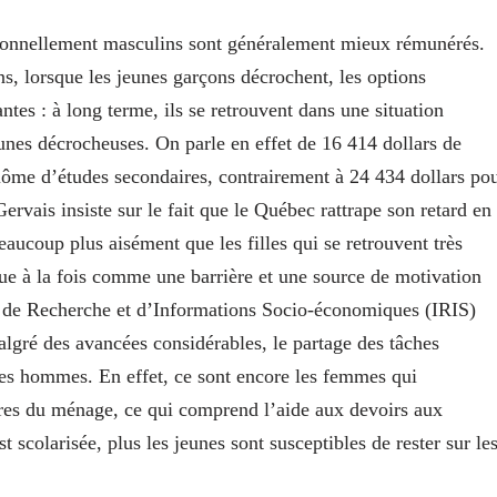
tionnellement masculins sont généralement mieux rémunérés.
ens, lorsque les jeunes garçons décrochent, les options
tes : à long terme, ils se retrouvent dans une situation
unes décrocheuses. On parle en effet de 16 414 dollars de
lôme d’études secondaires, contrairement à 24 434 dollars po
vais insiste sur le fait que le Québec rattrape son retard en
aucoup plus aisément que les filles qui se retrouvent très
oue à la fois comme une barrière et une source de motivation
ut de Recherche et d’Informations Socio-économiques (IRIS)
malgré des avancées considérables, le partage des tâches
les hommes. En effet, ce sont encore les femmes qui
res du ménage, ce qui comprend l’aide aux devoirs aux
scolarisée, plus les jeunes sont susceptibles de rester sur le