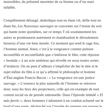
insensibles, du présumé meurtrier de sa femme ou d’un mari
infidèle.
Complètement dérangé, diabolique tout en étant vif, drôle tout en
étant fin,
Les Nouveaux sauvages
se concentre sur l’ironie du sort
qui hante notre quotidien, sur ce temps T où soudainement les
astres se positionnent autrement et chamboulent le déroulement
heureux d’une vie bien menée. Ce moment qui rend le sage fou,
l’homme animal. Ainsi, c’est à la vengeance comme pulsion
incontrôlée et incontrôlable que s’intéresse le film, cette réponse
« bestiale » à un acte antérieur qui réveille en nous toutes sortes
d’instincts. On ne peut d’ailleurs s’empêcher de lier le titre et le
sujet même du film à ce qu’a affirmé le philosophe et homme
d’État anglais Francis Bacon : « La vengeance est une justice
sauvage. » L’essence la plus naturelle de l’homme se retrouve
donc sous les feux des projecteurs, celle qui est exempte de tout
contrat social ou de pensée rationnelle. Dans l’épisode intitulé «
El
màs fuerte
», deux hommes s’adonnent à un combat acharné sur le
bord d’une route, déclenché par l’insulte du premier qui pousse le