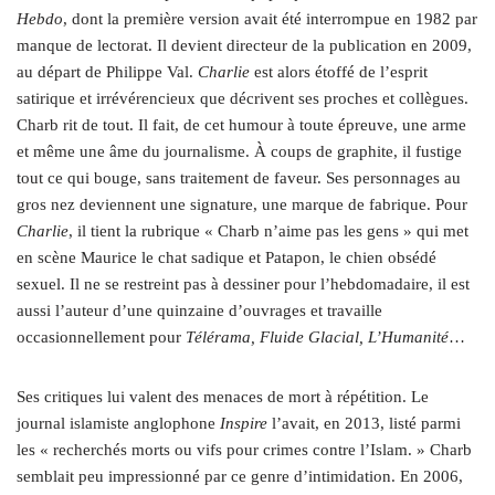
Hebdo
, dont la première version avait été interrompue en 1982 par
manque de lectorat. Il devient directeur de la publication en 2009,
au départ de Philippe Val.
Charlie
est alors étoffé de l’esprit
satirique et irrévérencieux que décrivent ses proches et collègues.
Charb rit de tout. Il fait, de cet humour à toute épreuve, une arme
et même une âme du journalisme. À coups de graphite, il fustige
tout ce qui bouge, sans traitement de faveur. Ses personnages au
gros nez deviennent une signature, une marque de fabrique. Pour
Charlie
, il tient la rubrique « Charb n’aime pas les gens » qui met
en scène Maurice le chat sadique et Patapon, le chien obsédé
sexuel. Il ne se restreint pas à dessiner pour l’hebdomadaire, il est
aussi l’auteur d’une quinzaine d’ouvrages et travaille
occasionnellement pour
Télérama, Fluide Glacial, L’Humanité
…
Ses critiques lui valent des menaces de mort à répétition. Le
journal islamiste anglophone
Inspire
l’avait, en 2013, listé parmi
les « recherchés morts ou vifs pour crimes contre l’Islam. » Charb
semblait peu impressionné par ce genre d’intimidation. En 2006,