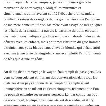
insomniaque. Dans ces temps-là, je ne comprenais guère la
motivation de notre voyage. Malgré les murmures et
chuchotements qui m’avaient confié l’ébauche d’un scandale
familial, la raison des sanglots de ma grand-mère et de l’angoisse
de ma mère demeurait floue. Ma mère avait essayé de m’expliquer
les détails de la situation, à travers le vacarme du train, en usant
des métaphores pudiques que l’on emploie en abordant des sujets
délicats avec les enfants, mais pour moi l’histoire du gros homme
ukrainien aux yeux bleus et aux cheveux blonds, qui s’était enfui
avec ma jeune tante de vingt-deux ans avait plutôt l’air d’un conte
de fées que d’une tragédie.
Au début de notre voyage le wagon était rempli de passagers. Les
gens se bousculaient en hurlant des conversations dans tous les
dialectes d’un pays en train de se peupler. Ils emplissaient
l’atmosphère en se mêlant et s’entrechoquant, tellement que l’on
ne pouvait entendre ses propres pensées. Là, par contre, au bout
de notre trajet, la plupart des gens étaient descendus, et il n’y
restait que cinq ou six hommes sombres et fatigués qui traînaient