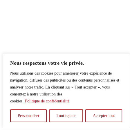
Nous respectons votre vie privée.
Nous utilisons des cookies pour améliorer votre expérience de
navigation, diffuser des publicités ou des contenus personnalisés et
analyser notre trafic. En cliquant sur « Tout accepter », vous
consentez à notre utilisation des
cookies.
Politique de confidentialité
À propos
Principes
Contribuer
Publicité
Personnaliser
Tout rejeter
Accepter tout
Confidentialité
DPS – SPD
McGill Daily
Auteur.e.s
Archives
Contact