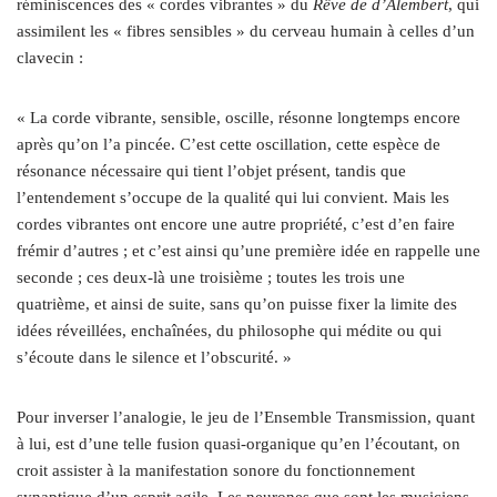
réminiscences des « cordes vibrantes » du
Rêve de d’Alembert
, qui
assimilent les « fibres sensibles » du cerveau humain à celles d’un
clavecin :
« La corde vibrante, sensible, oscille, résonne longtemps encore
après qu’on l’a pincée. C’est cette oscillation, cette espèce de
résonance nécessaire qui tient l’objet présent, tandis que
l’entendement s’occupe de la qualité qui lui convient. Mais les
cordes vibrantes ont encore une autre propriété, c’est d’en faire
frémir d’autres ; et c’est ainsi qu’une première idée en rappelle une
seconde ; ces deux-là une troisième ; toutes les trois une
quatrième, et ainsi de suite, sans qu’on puisse fixer la limite des
idées réveillées, enchaînées, du philosophe qui médite ou qui
s’écoute dans le silence et l’obscurité. »
Pour inverser l’analogie, le jeu de l’Ensemble Transmission, quant
à lui, est d’une telle fusion quasi-organique qu’en l’écoutant, on
croit assister à la manifestation sonore du fonctionnement
synaptique d’un esprit agile. Les neurones que sont les musiciens