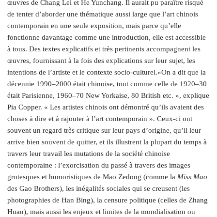
œuvres de Chang Lei et He Yunchang. Il aurait pu paraître risqué
de tenter d’aborder une thématique aussi large que l’art chinois
contemporain en une seule exposition, mais parce qu’elle
fonctionne davantage comme une introduction, elle est accessible
à tous. Des textes explicatifs et très pertinents accompagnent les
œuvres, fournissant à la fois des explications sur leur sujet, les
intentions de l’artiste et le contexte socio-culturel.«On a dit que la
décennie 1990–2000 était chinoise, tout comme celle de 1920–30
était Parisienne, 1960–70 New Yorkaise, 80 British etc. », explique
Pia Copper. « Les artistes chinois ont démontré qu’ils avaient des
choses à dire et à rajouter à l’art contemporain ». Ceux-ci ont
souvent un regard très critique sur leur pays d’origine, qu’il leur
arrive bien souvent de quitter, et ils illustrent la plupart du temps à
travers leur travail les mutations de la société chinoise
contemporaine : l’exorcisation du passé à travers des images
grotesques et humoristiques de Mao Zedong (comme la
Miss Mao
des Gao Brothers), les inégalités sociales qui se creusent (les
photographies de Han Bing), la censure politique (celles de Zhang
Huan), mais aussi les enjeux et limites de la mondialisation ou