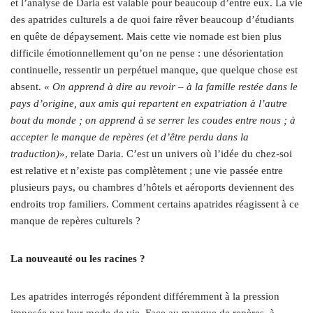
et l’analyse de Daria est valable pour beaucoup d’entre eux. La vie
des apatrides culturels a de quoi faire rêver beaucoup d’étudiants
en quête de dépaysement. Mais cette vie nomade est bien plus
difficile émotionnellement qu’on ne pense : une désorientation
continuelle, ressentir un perpétuel manque, que quelque chose est
absent. «
On apprend à dire au revoir – à la famille restée dans le
pays d’origine, aux amis qui repartent en expatriation à l’autre
bout du monde ; on apprend à se serrer les coudes entre nous ; à
accepter le manque de repères (et d’être perdu dans la
traduction)
», relate Daria. C’est un univers où l’idée du chez-soi
est relative et n’existe pas complètement ; une vie passée entre
plusieurs pays, ou chambres d’hôtels et aéroports deviennent des
endroits trop familiers. Comment certains apatrides réagissent à ce
manque de repères culturels ?
La nouveauté ou les racines ?
Les apatrides interrogés répondent différemment à la pression
imposée par leur mode de vie. Face au manque de repères, à