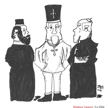
Matthieu Santerre
| Le Délit