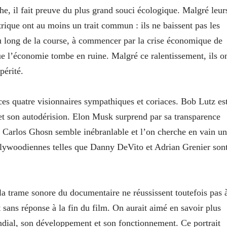
e, il fait preuve du plus grand souci écologique. Malgré leur
ctrique ont au moins un trait commun : ils ne baissent pas les
 au long de la course, à commencer par la crise économique de
ue l’économie tombe en ruine. Malgré ce ralentissement, ils o
périté.
ces quatre visionnaires sympathiques et coriaces. Bob Lutz es
et son autodérision. Elon Musk surprend par sa transparence
é, Carlos Ghosn semble inébranlable et l’on cherche en vain u
ollywoodiennes telles que Danny DeVito et Adrian Grenier son
 la trame sonore du documentaire ne réussissent toutefois pas 
sans réponse à la fin du film. On aurait aimé en savoir plus
ondial, son développement et son fonctionnement. Ce portrait