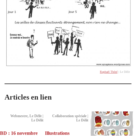
Raphaël Thézé
| Le Délit
Articles en lien
Webmestre, Le Délit |
Collaboration spéciale |
Le Délit
Le Délit
BD : 16 novembre
Illustrations