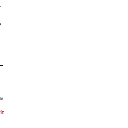
e
s
lit
it