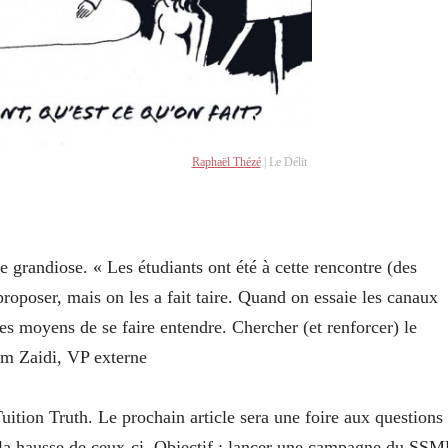
Raphaël Thézé
| Le Délit
 grandiose. « Les étudiants ont été à cette rencontre (des
proposer, mais on les a fait taire. Quand on essaie les canaux
utres moyens de se faire entendre. Chercher (et renforcer) le
iam Zaidi, VP externe
uition Truth. Le prochain article sera une foire aux questions
ur la hausse de ceux-ci. Objectif : lancer une campagne du SS