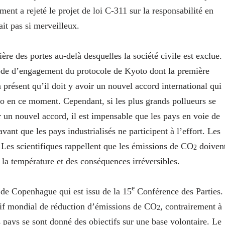
nt a rejeté le projet de loi C‑311 sur la responsabilité en
it pas si merveilleux.
ère des portes au-delà desquelles la société civile est exclue.
iode d’engagement du protocole de Kyoto dont la première
présent qu’il doit y avoir un nouvel accord international qui
oto en ce moment. Cependant, si les plus grands pollueurs se
r un nouvel accord, il est impensable que les pays en voie de
ant que les pays industrialisés ne participent à l’effort. Les
 Les scientifiques rappellent que les émissions de CO
doiven
2
e la température et des conséquences irréversibles.
e
e Copenhague qui est issu de la 15
Conférence des Parties.
tif mondial de réduction d’émissions de CO
, contrairement à
2
 pays se sont donné des objectifs sur une base volontaire. Le