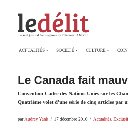
Aller
au
contenu
ACTUALITÉS
SOCIÉTÉ
CULTURE
COIN
Le Canada fait mauv
Convention-Cadre des Nations Unies sur les Cha
Quatrième volet d’une série de cinq articles par 
par
Audrey Yank
17 décembre 2010
Actualités
,
Exclusi