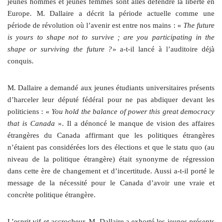
jeunes hommes et jeunes femmes sont allés défendre la liberté en
Europe. M. Dallaire a décrit la période actuelle comme une
période de révolution où l’avenir est entre nos mains : «
The future
is yours to shape not to survive ; are you participating in the
shape or surviving the future ?
» a‑t-il lancé à l’auditoire déjà
conquis.
M. Dallaire a demandé aux jeunes étudiants universitaires présents
d’harceler leur député fédéral pour ne pas abdiquer devant les
politiciens : «
You hold the balance of power this great democracy
that is Canada
». Il a dénoncé le manque de vision des affaires
étrangères du Canada affirmant que les politiques étrangères
n’étaient pas considérées lors des élections et que le statu quo (au
niveau de la politique étrangère) était synonyme de régression
dans cette ère de changement et d’incertitude. Aussi a‑t-il porté le
message de la nécessité pour le Canada d’avoir une vraie et
concrète politique étrangère.
L’esprit vif et accrocheur, M. Dallaire a exhorté les jeunes présents