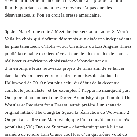
se voir attribuer le financement nécessaire à la production d’un
film. Et pourtant, ce manque de moyens n’a pas que des
désavantages, si l’on en croit la presse américaine.
Spider-Man 4, une suite à Meet the Fockers ou un autre X‑Men ?
Voilà les choix qui s’offrent désormais aux cinéastes indépendants
les plus talentueux d’Hollywood. Un article du Los Angeles Times
publié la semaine dernière révélait que de plus en plus de jeunes
réalisateurs américains choisissaient d’abandonner ou
d’interrompre leurs nouveaux projets de films afin de se lancer
dans la très prospère entreprise des franchises de studios. Le
Hollywood de 2010 n’est plus celui du début de la décennie,
conclut le journaliste , et les exemples à l’appui ne manquent pas.
On apprend notamment que Darren Aronofsky, à qui l’on doit The
Wrestler et Requiem for a Dream, aurait préféré à un scénario
original intitulé The Gangster Squad la réalisation de Wolverine 2.
On peut aussi lire que Marc Webb, que l’on connaît pour son très
populaire (500) Days of Summer « chercherait quant à lui une
manière de rendre Tom Cruise cool lors d’un quatrième volet de