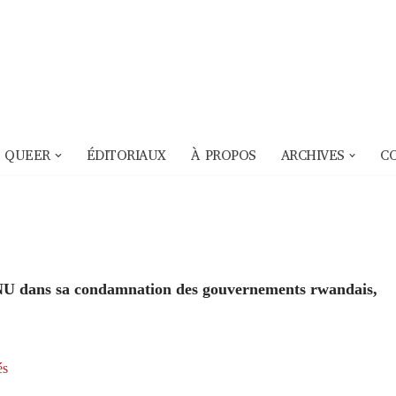
 QUEER
ÉDITORIAUX
À PROPOS
ARCHIVES
C
ONU dans sa condamnation des gouvernements rwandais,
és