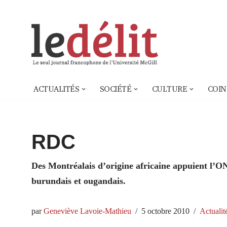
Aller
au
contenu
ACTUALITÉS
SOCIÉTÉ
CULTURE
COIN
RDC
Des Montréalais d’origine africaine appuient l’
burundais et ougandais.
par
Geneviève Lavoie-Mathieu
5 octobre 2010
Actualit