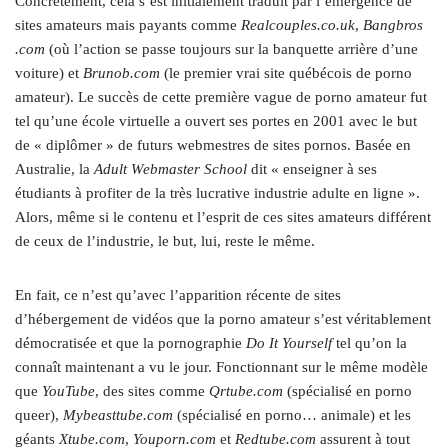
Concrètement, cela s’est initialement traduit par l’émergence de
sites amateurs mais payants comme
Realcouples​.co​.uk
,
Bangbros​
.com
(où l’action se passe toujours sur la banquette arrière d’une
voiture) et
Brunob​.com
(le premier vrai site québécois de porno
amateur). Le succès de cette première vague de porno amateur fut
tel qu’une école virtuelle a ouvert ses portes en 2001 avec le but
de « diplômer » de futurs webmestres de sites pornos. Basée en
Australie, la
Adult Webmaster School
dit « enseigner à ses
étudiants à profiter de la très lucrative industrie adulte en ligne ».
Alors, même si le contenu et l’esprit de ces sites amateurs différent
de ceux de l’industrie, le but, lui, reste le même.
En fait, ce n’est qu’avec l’apparition récente de sites
d’hébergement de vidéos que la porno amateur s’est véritablement
démocratisée et que la pornographie
Do It Yourself
tel qu’on la
connaît maintenant a vu le jour. Fonctionnant sur le même modèle
que
YouTube
, des sites comme
Qrtube​.com
(spécialisé en porno
queer),
Mybeasttube​.com
(spécialisé en porno… animale) et les
géants
Xtube​.com
,
Youporn​.com
et
Redtube​.com
assurent à tout