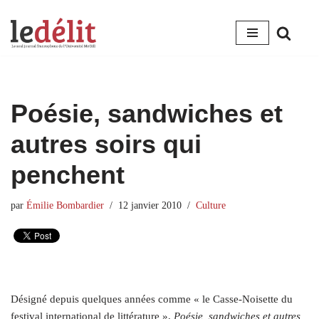
Aller
au
contenu
Poésie, sandwiches et
autres soirs qui
penchent
par
Émilie Bombardier
12 janvier 2010
Culture
Désigné depuis quelques années comme « le Casse-Noisette du
festival international de littérature »,
Poésie, sandwiches et autres