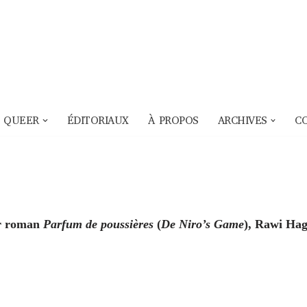
 QUEER
ÉDITORIAUX
À PROPOS
ARCHIVES
C
er roman
Parfum de poussières
(
De Niro’s Game
), Rawi Ha