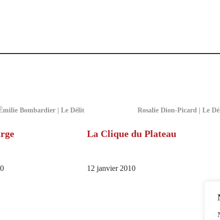
Émilie Bombardier | Le Délit
Rosalie Dion-Picard | Le Dé
arge
La Clique du Plateau
10
12 janvier 2010