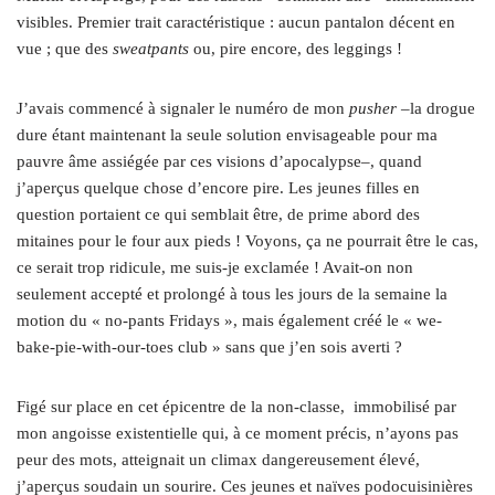
visibles. Premier trait caractéristique : aucun pantalon décent en
vue ; que des
sweatpants
ou, pire encore, des leggings !
J’avais commencé à signaler le numéro de mon
pusher
–la drogue
dure étant maintenant la seule solution envisageable pour ma
pauvre âme assiégée par ces visions d’apocalypse–, quand
j’aperçus quelque chose d’encore pire. Les jeunes filles en
question portaient ce qui semblait être, de prime abord des
mitaines pour le four aux pieds ! Voyons, ça ne pourrait être le cas,
ce serait trop ridicule, me suis-je exclamée ! Avait-on non
seulement accepté et prolongé à tous les jours de la semaine la
motion du « no-pants Fridays », mais également créé le « we-
bake-pie-with-our-toes club » sans que j’en sois averti ?
Figé sur place en cet épicentre de la non-classe, immobilisé par
mon angoisse existentielle qui, à ce moment précis, n’ayons pas
peur des mots, atteignait un climax dangereusement élevé,
j’aperçus soudain un sourire. Ces jeunes et naïves podocuisinières