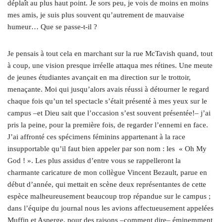
déplaît au plus haut point. Je sors peu, je vois de moins en moins
mes amis, je suis plus souvent qu’autrement de mauvaise
humeur… Que se passe-t-il ?
Je pensais à tout cela en marchant sur la rue McTavish quand, tout
à coup, une vision presque irréelle attaqua mes rétines. Une meute
de jeunes étudiantes avançait en ma direction sur le trottoir,
menaçante. Moi qui jusqu’alors avais réussi à détourner le regard
chaque fois qu’un tel spectacle s’était présenté à mes yeux sur le
campus –et Dieu sait que l’occasion s’est souvent présentée!– j’ai
pris la peine, pour la première fois, de regarder l’ennemi en face.
J’ai affronté ces spécimens féminins appartenant à la race
insupportable qu’il faut bien appeler par son nom : les « Oh My
God ! ». Les plus assidus d’entre vous se rappelleront la
charmante caricature de mon collègue Vincent Bezault, parue en
début d’année, qui mettait en scène deux représentantes de cette
espèce malheureusement beaucoup trop répandue sur le campus ;
dans l’équipe du journal nous les avions affectueusement appelées
Muffin et Asperge, pour des raisons –comment dire– éminemment