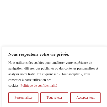
Nous respectons votre vie privée.
Nous utilisons des cookies pour améliorer votre expérience de
navigation, diffuser des publicités ou des contenus personnalisés et
analyser notre trafic. En cliquant sur « Tout accepter », vous
consentez à notre utilisation des
cookies.
Politique de confidentialité
À propos
Principes
Contribuer
Publicité
Personnaliser
Tout rejeter
Accepter tout
Confidentialité
DPS – SPD
McGill Daily
Auteur.e.s
Archives
Contact