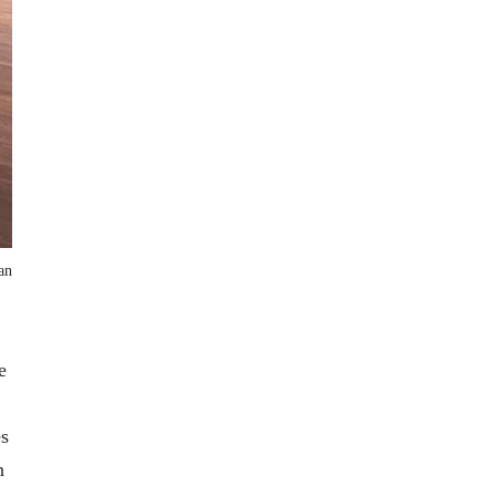
an
e
es
n