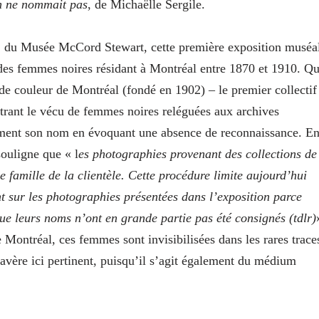
n ne nommait pas
, de Michaëlle Sergile.
» du Musée McCord Stewart, cette première exposition muséa
ie des femmes noires résidant à Montréal entre 1870 et 1910. Q
 de couleur de Montréal (fondé en 1902) – le premier collectif
trant le vécu de femmes noires reléguées aux archives
atement son nom en évoquant une absence de reconnaissance. E
souligne que « l
es photographies provenant des collections de
e famille de la clientèle. Cette procédure limite aujourd’hui
ant sur les photographies présentées dans l’exposition parce
que leurs noms n’ont en grande partie pas été consignés (tdlr)
 Montréal, ces femmes sont invisibilisées dans les rares trace
s’avère ici pertinent, puisqu’il s’agit également du médium