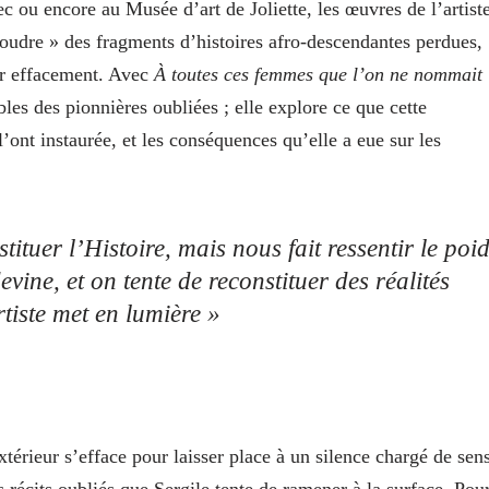
ou encore au Musée d’art de Joliette, les œuvres de l’artist
coudre » des fragments d’histoires afro-descendantes perdues,
eur effacement. Avec
À toutes ces femmes que l’on ne nommait
les des pionnières oubliées ; elle explore ce que cette
’ont instaurée, et les conséquences qu’elle a eue sur les
tituer l’Histoire, mais nous fait ressentir le poi
vine, et on tente de reconstituer des réalités
rtiste met en lumière »
térieur s’efface pour laisser place à un silence chargé de sens
récits oubliés que Sergile tente de ramener à la surface. Pou