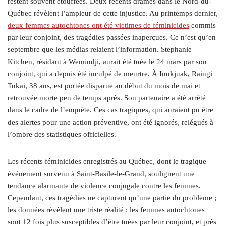
restent souvent étouffées. Deux récents drames dans le Nord-du-
Québec révèlent l’ampleur de cette injustice. Au printemps dernier,
deux femmes autochtones ont été victimes de féminicides
commis
par leur conjoint, des tragédies passées inaperçues. Ce n’est qu’en
septembre que les médias relaient l’information. Stephanie
Kitchen, résidant à Wemindji, aurait été tuée le 24 mars par son
conjoint, qui a depuis été inculpé de meurtre. À Inukjuak, Raingi
Tukai, 38 ans, est portée disparue au début du mois de mai et
retrouvée morte peu de temps après. Son partenaire a été arrêté
dans le cadre de l’enquête. Ces cas tragiques, qui auraient pu être
des alertes pour une action préventive, ont été ignorés, relégués à
l’ombre des statistiques officielles.
Les récents féminicides enregistrés au Québec, dont le tragique
événement survenu à Saint-Basile-le-Grand, soulignent une
tendance alarmante de violence conjugale contre les femmes.
Cependant, ces tragédies ne capturent qu’une partie du problème ;
les données révèlent une triste réalité : les femmes autochtones
sont 12 fois plus susceptibles d’être tuées par leur conjoint, et près