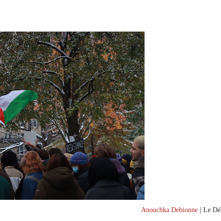
Anouchka Debionne
| Le Dél