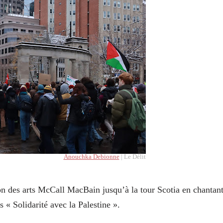
Anouchka Debionne
| Le Délit
on des arts McCall MacBain jusqu’à la tour Scotia en chantan
 « Solidarité avec la Palestine ».