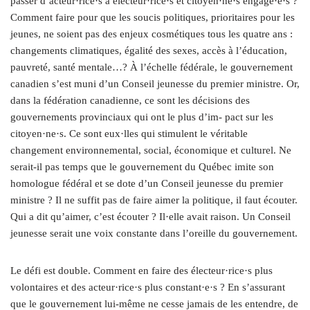
passer d’acteur·rice·s à électeur·rice·s et citoyen·ne·s engagé·e·s ?
Comment faire pour que les soucis politiques, prioritaires pour les
jeunes, ne soient pas des enjeux cosmétiques tous les quatre ans :
changements climatiques, égalité des sexes, accès à l’éducation,
pauvreté, santé mentale…? À l’échelle fédérale, le gouvernement
canadien s’est muni d’un Conseil jeunesse du premier ministre. Or,
dans la fédération canadienne, ce sont les décisions des
gouvernements provinciaux qui ont le plus d’im- pact sur les
citoyen·ne·s. Ce sont eux·lles qui stimulent le véritable
changement environnemental, social, économique et culturel. Ne
serait-il pas temps que le gouvernement du Québec imite son
homologue fédéral et se dote d’un Conseil jeunesse du premier
ministre ? Il ne suffit pas de faire aimer la politique, il faut écouter.
Qui a dit qu’aimer, c’est écouter ? Il·elle avait raison. Un Conseil
jeunesse serait une voix constante dans l’oreille du gouvernement.
Le défi est double. Comment en faire des électeur·rice·s plus
volontaires et des acteur·rice·s plus constant·e·s ? En s’assurant
que le gouvernement lui-même ne cesse jamais de les entendre, de