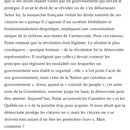
que si ses droits étaient violés par un gouvernement qui devait le
protéger, il avait le droit de se révolter ou de s’en débarrasser.
Selon lui, la monarchie française violait les droits naturels de ses
citoyen·ne·s puisqu’il s’agissait d’un système héréditaire et
fondamentalement despotique, impliquant une concentration
unique de la richesse aux mains de l’aristocratie. Pour ces raisons,
Paine estimait que la révolution était légitime. Le résultat le plus
conséquent – quoique lointain – de la révolution fut la démocratie
représentative. Il soulignait que celle-ci devait contenir les
principes qui régissent les modalités sur lesquelles un
gouvernement sera établi et organisé : elle « n’est point l’acte de
son gouvernement, mais celui de la Nation qui constitue un
gouvernement ». Ainsi, quand la « volonté du peuple », cet autre
nom de la Constitution, remonte jusqu’en haut, la démocratie peut
être atteinte. Aujourd’hui, Paine accuserait les Canadien·ne·s et les
Québécois·e·s de la prendre trop pour acquise. Il nous dirait que la
démocratie protège les citoyen·ne·s, mais les citoyen·ne·s se
doivent tout autant d’en être les protecteur·rices·s. Mais
comment ?