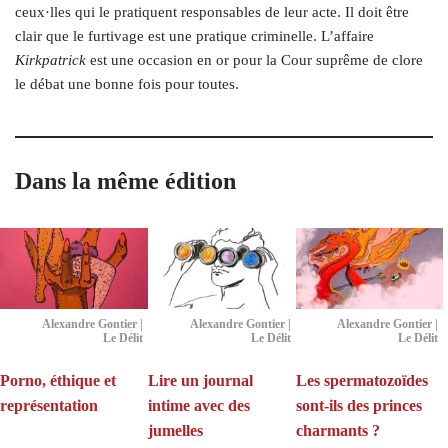
ceux·lles qui le pratiquent responsables de leur acte. Il doit être
clair que le furtivage est une pratique criminelle. L’affaire
Kirkpatrick
est une occasion en or pour la Cour suprême de clore
le débat une bonne fois pour toutes.
Dans la même édition
Alexandre Gontier |
Alexandre Gontier |
Alexandre Gontier |
Le Délit
Le Délit
Le Délit
Porno, éthique et
Lire un journal
Les spermatozoïdes
représentation
intime avec des
sont-ils des princes
jumelles
charmants ?