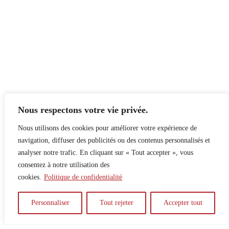
Nous respectons votre vie privée.
Nous utilisons des cookies pour améliorer votre expérience de
navigation, diffuser des publicités ou des contenus personnalisés et
analyser notre trafic. En cliquant sur « Tout accepter », vous
consentez à notre utilisation des
cookies.
Politique de confidentialité
À propos
Principes
Contribuer
Publicité
Personnaliser
Tout rejeter
Accepter tout
Confidentialité
DPS – SPD
McGill Daily
Auteur.e.s
Archives
Contact