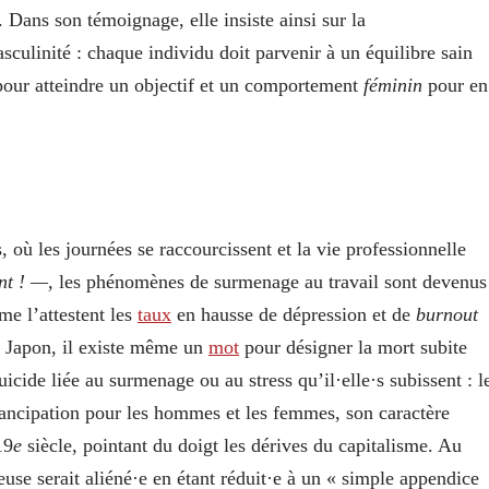
Dans son témoignage, elle insiste ainsi sur la
culinité : chaque individu doit parvenir à un équilibre sain
our atteindre un objectif et un comportement
féminin
pour en
 où les journées se raccourcissent et la vie professionnelle
ent ! —,
les phénomènes de surmenage au travail sont devenus
e l’attestent les
taux
en hausse de dépression et de
burnout
u Japon, il existe même un
mot
pour désigner la mort subite
icide liée au surmenage ou au stress qu’il·elle·s subissent : l
émancipation pour les hommes et les femmes, son caractère
19
e
siècle, pointant du doigt les dérives du capitalisme. Au
·euse serait aliéné·e en étant réduit·e à un « simple appendice