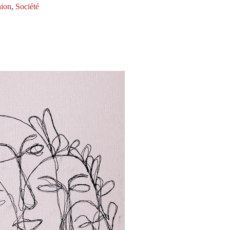
ion
,
Société