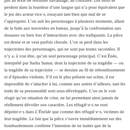
pas au texte de résonner davantage, au contraire. Les mots se
perdent dans la lourdeur d’une langue qui n’a pour équivalent que
le jeu des acteur·rice·s, essayant tant bien que mal de se
l’approprier.
L’on suit les personnages à plusieurs moments, allant
de la fuite aux traversées en bateau, jusqu’à la confrontation aux
douanes ou bien lors d’interactions avec des trafiquants. La pièce
est dense et se veut parfois chorale. L’on se perd dans les
trajectoires des personnages, qui ne sont pas toutes racontées. Il
n’y a, à vrai dire, qu’un seul personnage principal. C’est Énée,
interprété par Sasha Samar, dont la trajectoire de sa tragédie — ou
la tragédie de sa trajectoire — s
e dessine au fil de rebondissements
et d’épisodes violents. S’il est le plus présent sur scène, il est
impossible de s’attacher à lui, comme aux autres d’ailleurs, tant les
traits de sa personnalité sont sous-développés. L’on ne le voit
réagir qu’en situation de crise, ne lui permettant ainsi jamais de
réellement dévoiler son caractère. Les réfugié·e·s ne sont
dépeint·e·s dans
L’Énéide
que comme des réfugié·e·s, victimes de
leur tragédie. Le fait que la pièce s’ouvre immédiatement sur des
bombardements confirme l’intention de ne traiter que de la