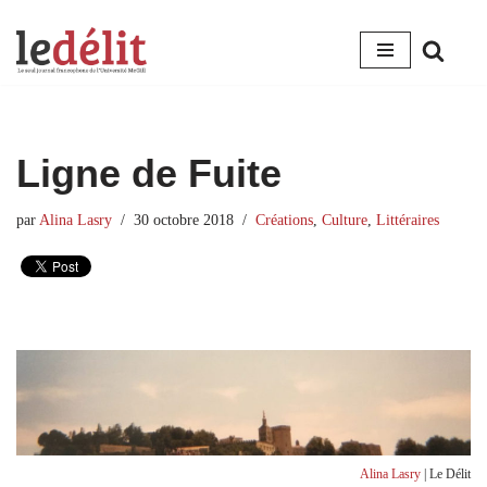
Aller
au
contenu
Ligne de Fuite
par
Alina Lasry
30 octobre 2018
Créations
,
Culture
,
Littéraires
Alina Lasry
| Le Délit