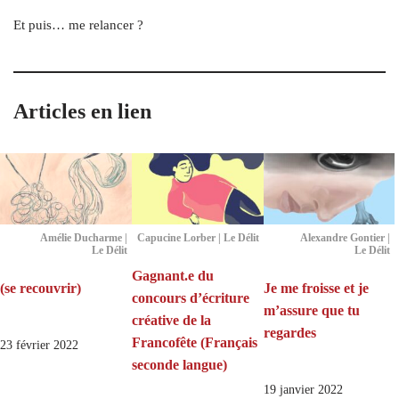
Et puis… me relancer ?
Articles en lien
Amélie Ducharme |
Capucine Lorber | Le Délit
Alexandre Gontier |
Le Délit
Le Délit
Gagnant.e du
(se recouvrir)
Je me froisse et je
concours d’écriture
m’assure que tu
créative de la
regardes
Francofête (Français
23 février 2022
seconde langue)
19 janvier 2022