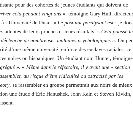
tisante pour des cohortes de jeunes étudiants qui doivent de
rriver cela pendant vingt ans
», témoigne Gary Hull, directeu
à l’Université de Duke. «
Le postulat paralysant est :
je dois
s attentes de leurs proches et leurs résultats. «
Cela pousse le
qui déclenche de nombreuses maladies psychologiques
». On peu
orité d’une même université
renforce des enclaves raciales, ce
ces noires ou hispaniques. Un étudiant noir, Hunter, témoigne
égrégué
». «
Même dans le réfectoire, il y avait une « section
assembler, au risque d’être ridiculisé ou ostracisé par les
heory
, se rassembler en groupe permettrait aux noirs de mieux
selon une étude d’Eric Hanushek, John Kain et Steven Rivkin,
issent.