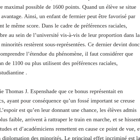
ore maximal possible de 1600 points. Quand un élève se situe
 avantage. Ainsi, un enfant de fermier peut être favorisé par
ant le même score. Dans le cadre de préférences raciales,
re au sein de l’université vis-à-vis de leur proportion dans la
 minorités restèrent sous-représentées. Ce dernier devint donc
 comprendre l’étendue du phénomène, il faut considérer que
n de 1100 ou plus utilisent des préférences raciales,
studiantine .
ogie Thomas J. Espenshade que ce bonus représentait en
ncs, ayant pour conséquence qu’un fossé important se creuse
’espoir est qu’en leur donnant une chance, les élèves admis
us faible, arrivent à rattraper le train en marche, et se hissen
des et d’académiciens remettent en cause ce point de vue, e
a diplomation des minorités. Le principal effet incriminé est l