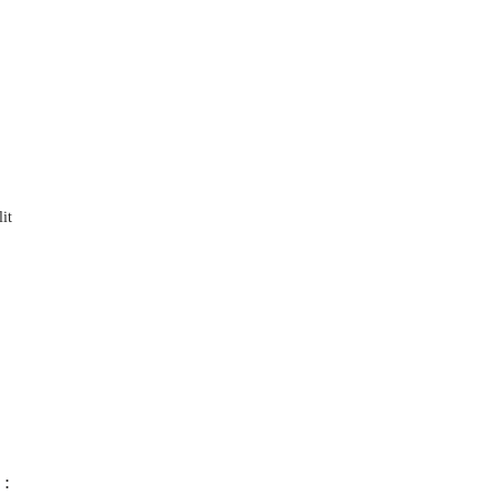
it
 :