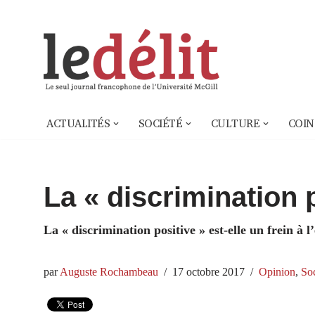
Aller
au
contenu
ACTUALITÉS
SOCIÉTÉ
CULTURE
COIN
La « discrimination 
La « discrimination positive » est-elle un frein à 
par
Auguste Rochambeau
17 octobre 2017
Opinion
,
Soc