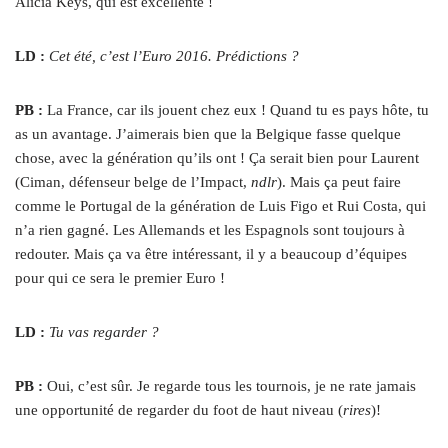
Alicia Keys, qui est excellente !
LD :
Cet été, c’est l’Euro 2016. Prédictions ?
PB :
La France, car ils jouent chez eux ! Quand tu es pays hôte, tu
as un avantage. J’aimerais bien que la Belgique fasse quelque
chose, avec la génération qu’ils ont ! Ça serait bien pour Laurent
(Ciman, défenseur belge de l’Impact,
ndlr
). Mais ça peut faire
comme le Portugal de la génération de Luis Figo et Rui Costa, qui
n’a rien gagné. Les Allemands et les Espagnols sont toujours à
redouter. Mais ça va être intéressant, il y a beaucoup d’équipes
pour qui ce sera le premier Euro !
LD :
Tu vas regarder ?
PB :
Oui, c’est sûr. Je regarde tous les tournois, je ne rate jamais
une opportunité de regarder du foot de haut niveau (
rires
)!