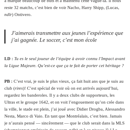
a marqué beaucoup de buts et a maintenu cette vague-là. Il nous
reste 32 matchs, c’est bien de voir Nacho, Harry Shipp, (Lucas,
ndlr
) Ontivero.
J’aimerais transmettre aux jeunes l’expérience que
j’ai gagnée. Le
soccer
, c’est mon école
LD :
Tu es le seul joueur de l’équipe à avoir connu l’Impact avant
la Ligue Majeure. Qu’est-ce que ça te fait de porter cet héritage ?
PB :
C’est vrai, je suis le plus vieux, ça fait huit ans que je suis au
club (
rires
)! C’est spécial de voir où on est arrivés aujourd’hui,
regardez les banderoles. Il y a deux clubs de supporteurs, les
Ultras et le groupe 1642, et on voit l’engouement qu’on crée dans
la ville, le stade est plein, j’ai joué avec Didier Drogba, Alessandro
Nesta, Marco di Vaio. En tant que Montréalais, c’est bien. Jamais
je n’aurais pensé — sincèrement — que le club serait dans la MLS