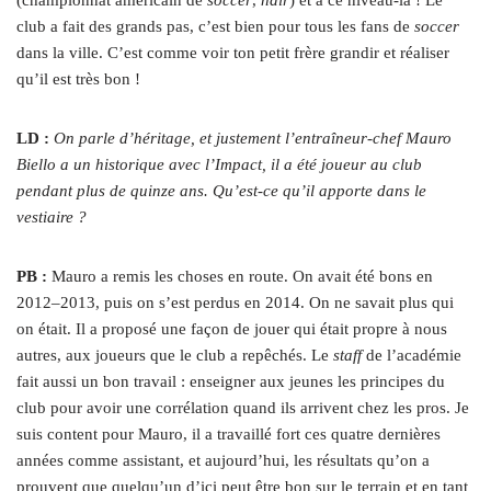
(championnat américain de
soccer
,
ndlr
) et à ce niveau-là ! Le
club a fait des grands pas, c’est bien pour tous les fans de
soccer
dans la ville. C’est comme voir ton petit frère grandir et réaliser
qu’il est très bon !
LD :
On parle d’héritage, et justement l’entraîneur-chef Mauro
Biello a un historique avec l’Impact, il a été joueur au club
pendant plus de quinze ans. Qu’est-ce qu’il apporte dans le
vestiaire ?
PB :
Mauro a remis les choses en route. On avait été bons en
2012–2013, puis on s’est perdus en 2014. On ne savait plus qui
on était. Il a proposé une façon de jouer qui était propre à nous
autres, aux joueurs que le club a repêchés. Le
staff
de l’académie
fait aussi un bon travail : enseigner aux jeunes les principes du
club pour avoir une corrélation quand ils arrivent chez les pros. Je
suis content pour Mauro, il a travaillé fort ces quatre dernières
années comme assistant, et aujourd’hui, les résultats qu’on a
prouvent que quelqu’un d’ici peut être bon sur le terrain et en tant