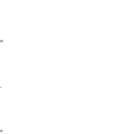
nt
,
ée