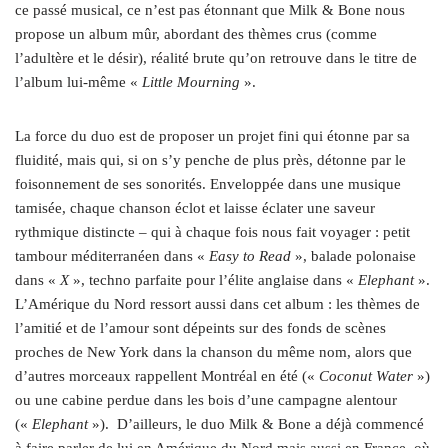
ce passé musical, ce n’est pas étonnant que Milk & Bone nous
propose un album mûr, abordant des thèmes crus (comme
l’adultère et le désir), réalité brute qu’on retrouve dans le titre de
l’album lui-même «
Little Mourning
».
La force du duo est de proposer un projet fini qui étonne par sa
fluidité, mais qui, si on s’y penche de plus près, détonne par le
foisonnement de ses sonorités. Enveloppée dans une musique
tamisée, chaque chanson éclot et laisse éclater une saveur
rythmique distincte – qui à chaque fois nous fait voyager : petit
tambour méditerranéen dans «
Easy to Read
», balade polonaise
dans «
X
», techno parfaite pour l’élite anglaise dans «
Elephant
».
L’Amérique du Nord ressort aussi dans cet album : les thèmes de
l’amitié et de l’amour sont dépeints sur des fonds de scènes
proches de New York dans la chanson du même nom, alors que
d’autres morceaux rappellent Montréal en été («
Coconut Water
»)
ou une cabine perdue dans les bois d’une campagne alentour
(«
Elephant
»).
D’ailleurs, le duo Milk & Bone a déjà commencé
à faire parler de lui en Amérique du Nord mais aussi en France, où