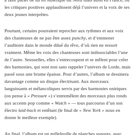
les critiques positives applaudissent déjà l’univers et la voix de ses
deux jeunes interprètes.
Pourtant, certains pourraient reprocher aux rythmes et aux voix
des chanteuses de ne pas être assez
punchy
, et d’emmener
l’auditoire dans le monde dilué du rêve, d’où rien ne ressort
vraiment. Même les voix des chanteuses sont indissociables l’une
de l’autre. Sensuelles, elles s’entrecoupent et se mêlent pour créer
des harmonies, qui sont non sans rappeler l’univers de Lorde, mais
passé sous une brume épaisse. Pour d’autres, l’album se dessinera
davantage comme un disque électrisant. Aux morceaux
languissants et mélancoliques servis par des harmonies oniriques
(on pense à «
Pressure
») s’entremêlent des morceaux plus ronds
aux accents pop comme «
Watch
» — tous parcourus d’un son
électro
laid-back
et entêtant (le final de «
New York
» nous en
donne le meilleur exemple).
Au final, l’album est un millefeuille de planches sonores, avec