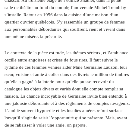
Glassco. Au troisième étage de l’édifice Shatner, dans la petite
salle de théâtre au fond du couloir, l’univers de Michel Tremblay
s’installe. Retour en 1956 dans la cuisine d’une maison d’un
quartier ouvrier québécois. S’y rassemble un groupe de femmes
aux personnalités débordantes qui souffrent, rient et vivent dans
une même misère, la précarité.
Le contexte de la pièce est rude, les thèmes sérieux, et l’ambiance
oscille entre angoisses et crises de fous rires. Il faut suivre le
rythme de ces femmes venues aider Mme Germaine Lauzon, leur
sœur, voisine et amie à coller dans des livrets le million de timbres
qu’elle a gagné à la loterie pour qu’elle puisse recevoir du
catalogue les objets divers et variés dont elle compte remplir sa
maison. La chance incroyable de Germaine invite bien entendu à
une jalousie débordante et à des réglements de comptes ravageurs.
L’amitié souvent hypocrite et les insultes amères refont surface
lorsqu’il s’agit de saisir l’opportunité qui se présente. Mais, avant
de se rabaisser à voler une amie, on papote.