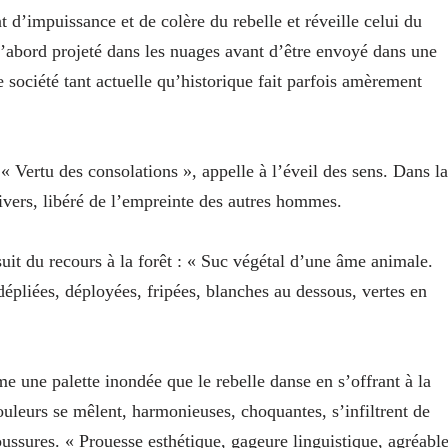
t d’impuissance et de colère du rebelle et réveille celui du
 d’abord projeté dans les nuages avant d’être envoyé dans une
e société tant actuelle qu’historique fait parfois amèrement
 « Vertu des consolations », appelle à l’éveil des sens. Dans la
nivers, libéré de l’empreinte des autres hommes.
suit du recours à la forêt : « Suc végétal d’une âme animale.
dépliées, déployées, fripées, blanches au dessous, vertes en
 une palette inondée que le rebelle danse en s’offrant à la
ouleurs se mêlent, harmonieuses, choquantes, s’infiltrent de
ussures. « Prouesse esthétique, gageure linguistique, agréabl