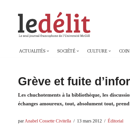
Aller
au
contenu
ACTUALITÉS
SOCIÉTÉ
CULTURE
COIN
Grève et fuite d’inf
Les chuchotements à la bibliothèque, les discussio
échanges amoureux, tout, absolument tout, prend u
par
Anabel Cossette Civitella
13 mars 2012
Éditorial