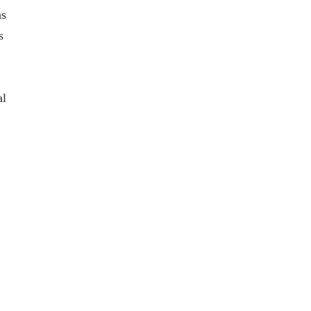
ns
s
al