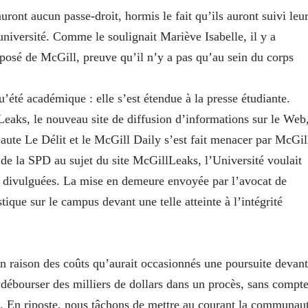
uront aucun passe-droit, hormis le fait qu’ils auront suivi leu
’université. Comme le soulignait Mariève Isabelle, il y a
posé de McGill, preuve qu’il n’y a pas qu’au sein du corps
’été académique : elle s’est étendue à la presse étudiante.
lLeaks, le nouveau site de diffusion d’informations sur le Web
aute Le Délit et le McGill Daily s’est fait menacer par McGil
 de la SPD au sujet du site McGillLeaks, l’Université voulait
es divulguées. La mise en demeure envoyée par l’avocat de
ique sur le campus devant une telle atteinte à l’intégrité
n raison des coûts qu’aurait occasionnés une poursuite devant
à débourser des milliers de dollars dans un procès, sans compte
à. En riposte, nous tâchons de mettre au courant la communau