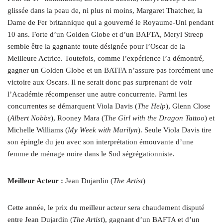
glissée dans la peau de, ni plus ni moins, Margaret Thatcher, la
Dame de Fer britannique qui a gouverné le Royaume-Uni pendant
10 ans. Forte d’un Golden Globe et d’un BAFTA, Meryl Streep
semble être la gagnante toute désignée pour l’Oscar de la
Meilleure Actrice. Toutefois, comme l’expérience l’a démontré,
gagner un Golden Globe et un BATFA n’assure pas forcément une
victoire aux Oscars. Il ne serait donc pas surprenant de voir
l’Académie récompenser une autre concurrente. Parmi les
concurrentes se démarquent Viola Davis (
The Help
), Glenn Close
(
Albert Nobbs
), Rooney Mara (T
he Girl with the Dragon Tattoo
) et
Michelle Williams (
My Week with Marilyn
). Seule Viola Davis tire
son épingle du jeu avec son interprétation émouvante d’une
femme de ménage noire dans le Sud ségrégationniste.
Meilleur Acteur :
Jean Dujardin (
The Artist
)
Cette année, le prix du meilleur acteur sera chaudement disputé
entre Jean Dujardin (
The Artist
), gagnant d’un BAFTA et d’un