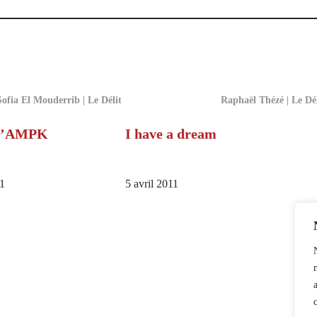
Sofia El Mouderrib | Le Délit
Raphaël Thézé | Le Dél
 l’AMPK
I have a dream
1
5 avril 2011