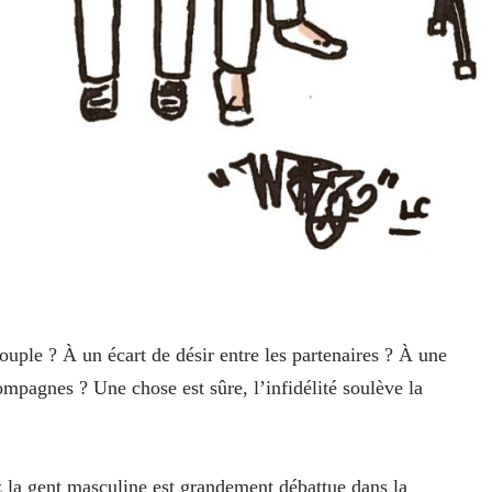
ple ? À un écart de désir entre les partenaires ? À une
pagnes ? Une chose est sûre, l’infidélité soulève la
 la gent masculine est grandement débattue dans la