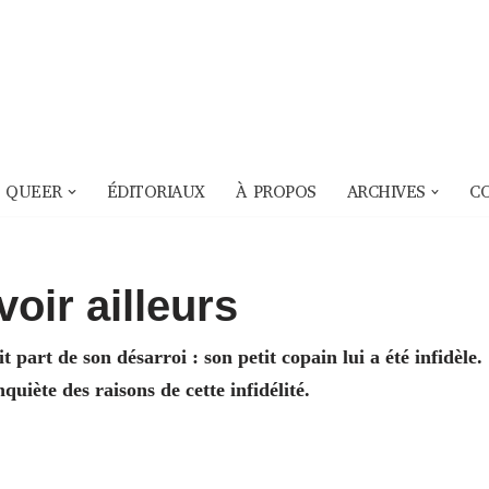
 QUEER
ÉDITORIAUX
À PROPOS
ARCHIVES
C
oir ailleurs
part de son désarroi : son petit copain lui a été infidèle.
iète des raisons de cette infidélité.