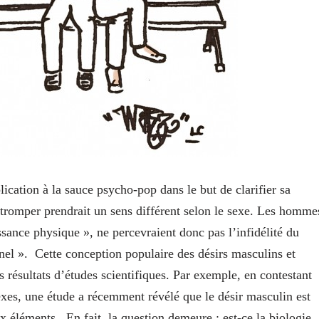
ication à la sauce psycho-pop dans le but de clarifier sa
e, tromper prendrait un sens différent selon le sexe. Les homme
sance physique », ne percevraient donc pas l’infidélité du
nel ». Cette conception populaire des désirs masculins et
es résultats d’études scientifiques. Par exemple, en contestant
xes, une étude a récemment révélé que le désir masculin est
x éléments. En fait, la question demeure : est-ce la biologie