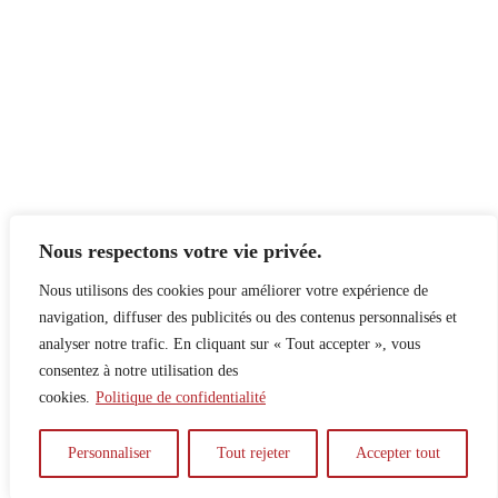
Nous respectons votre vie privée.
Nous utilisons des cookies pour améliorer votre expérience de
navigation, diffuser des publicités ou des contenus personnalisés et
analyser notre trafic. En cliquant sur « Tout accepter », vous
consentez à notre utilisation des
cookies.
Politique de confidentialité
À propos
Principes
Contribuer
Publicité
Personnaliser
Tout rejeter
Accepter tout
Confidentialité
DPS – SPD
McGill Daily
Auteur.e.s
Archives
Contact